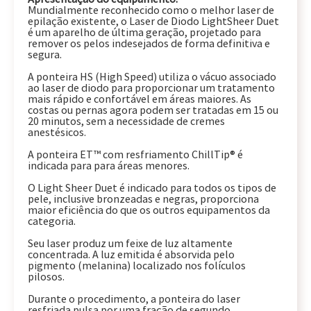
Mundialmente reconhecido como o melhor laser de
epilação existente, o Laser de Diodo LightSheer Duet
é um aparelho de última geração, projetado para
remover os pelos indesejados de forma definitiva e
segura.
A ponteira HS (High Speed) utiliza o vácuo associado
ao laser de diodo para proporcionar um tratamento
mais rápido e confortável em áreas maiores. As
costas ou pernas agora podem ser tratadas em 15 ou
20 minutos, sem a necessidade de cremes
anestésicos.
A ponteira ET™ com resfriamento ChillTip® é
indicada para para áreas menores.
O Light Sheer Duet é indicado para todos os tipos de
pele, inclusive bronzeadas e negras, proporciona
maior eficiência do que os outros equipamentos da
categoria.
Seu laser produz um feixe de luz altamente
concentrada. A luz emitida é absorvida pelo
pigmento (melanina) localizado nos folículos
pilosos.
Durante o procedimento, a ponteira do laser
resfriada pulsa por uma fração de segundo,