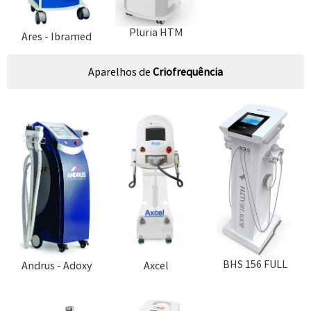
Pluria HTM
Ares - Ibramed
Aparelhos de
Criofrequência
BHS 156 FULL
Andrus - Adoxy
Axcel