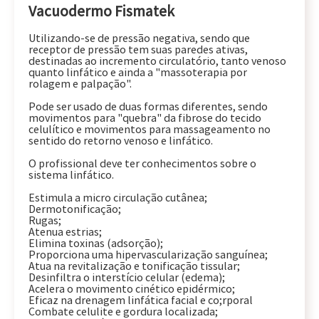
Vacuodermo Fismatek
Utilizando-se de pressão negativa, sendo que
receptor de pressão tem suas paredes ativas,
destinadas ao incremento circulatório, tanto venoso
quanto linfático e ainda a "massoterapia por
rolagem e palpação".
Pode ser usado de duas formas diferentes, sendo
movimentos para "quebra" da fibrose do tecido
celulítico e movimentos para massageamento no
sentido do retorno venoso e linfático.
O profissional deve ter conhecimentos sobre o
sistema linfático.
Estimula a micro circulação cutânea;
Dermotonificação;
Rugas;
Atenua estrias;
Elimina toxinas (adsorção);
Proporciona uma hipervascularização sanguínea;
Atua na revitalização e tonificação tissular;
Desinfiltra o interstício celular (edema);
Acelera o movimento cinético epidérmico;
Eficaz na drenagem linfática facial e co;rporal
Combate celulite e gordura localizada;