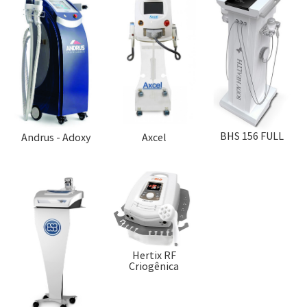
BHS 156 FULL
Andrus - Adoxy
Axcel
Hertix RF
Criogênica