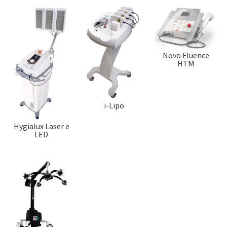
Novo Fluence
HTM
i-Lipo
Hygialux Laser e
LED