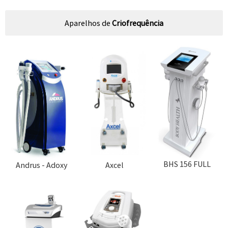
Aparelhos de
Criofrequência
BHS 156 FULL
Andrus - Adoxy
Axcel