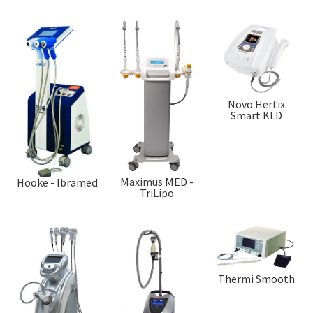
Novo Hertix
Smart KLD
Maximus MED -
Hooke - Ibramed
TriLipo
Thermi Smooth