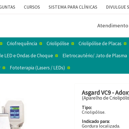
Atendimento
Criofrequência
Criolipólise
Criolipólise de Placas
z de LED e Ondas de Choque
Eletrocautério/ Jato de Plasma
r
Fototerapia (Lasers / LEDs)
Asgard VC9 - Adox
(Aparelho de Criolipóli
Tipo:
Criolipólise.
Indicado para:
Gordura localizada.