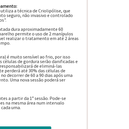
ipamento:
iliza a técnica de Criolipólise, que
to seguro, não invasivo e controlado
s".
ratada dura aproximadamente 60
parelho permite o uso de 2 manípulos
vel realizar o tratamento em até 2 áreas
empo.
a) é muito sensível ao frio, por isso
 células de gordura serão danificadas e
responsabilizará de eliminá-las
e perderá até 30% das células de
 no decorrer de 60 a 90 dias após uma
ento. Uma nova sessão poderá ser
es a partir da 1ª sessão. Pode-se
sões na mesma área num intervalo
e cada uma.