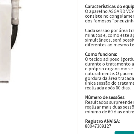
Características do equ
O aparelho ASGARD VC9 ut
consiste no congelamen
dos famosos "pneuzinho
Cada sessão por área t
minutos e, como este a
simultâneos, será possí
diferentes ao mesmo t
Como funciona:
O tecido adiposo (gordur
durante o tratamento as
o próprio organismo se 
naturalmente. O pacient
gordura da área tratada
única sessão do tratam
realizada após 60 dias.
Número de sessões:
Resultados surpreendent
realizar mais duas ses
mínimo de 60 dias entr
Registro ANVISA:
80047309127