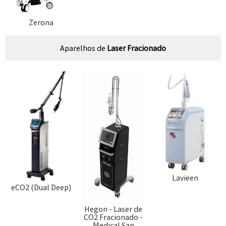
Zerona
Aparelhos de
Laser Fracionado
Lavieen
eCO2 (Dual Deep)
Hegon - Laser de
CO2 Fracionado -
Medical San