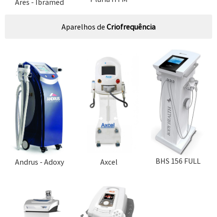
Ares - Ibramed
Aparelhos de
Criofrequência
BHS 156 FULL
Andrus - Adoxy
Axcel