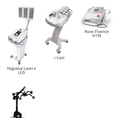
Novo Fluence
HTM
i-Lipo
Hygialux Laser e
LED